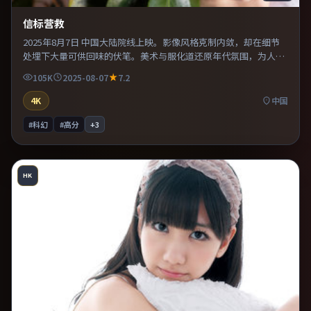
信标营救
2025年8月7日 中国大陆院线上映。影像风格克制内敛，却在细节
处埋下大量可供回味的伏笔。美术与服化道还原年代氛围，为人物
动机提供可信支撑。适合喜欢现实主义题材的观众，情绪后劲较
105K
2025-08-07
7.2
足。
4K
中国
#科幻
#高分
+
3
HK