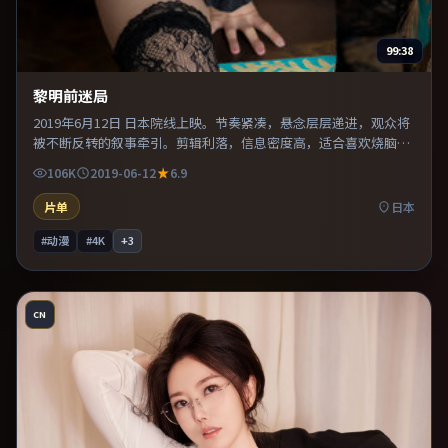
99:38
黎明前迷局
2019年6月12日 日本院线上映。节奏紧凑，悬念层层递进，观众将
被不断反转的叙事牵引。剪辑利落，信息密度高，适合喜欢烧脑与
推理的观众。适合喜欢现实主义题材的观众，情绪后劲较足。
106K
2019-06-12
6.9
片单
日本
#动漫
#4K
+
3
CN