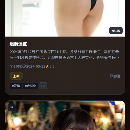
93:55
迷航远征
2024年9月12日 中国香港院线上映。多条线索并行推进，真相在最
后一刻才被完整拼合。导演在镜头语言上大胆实验，长镜头与特写
交替强化压迫感。整体完成度较高，适合周末一口气看完。
108K
2024-09-12
6.9
上新
香港
#爱情
#连载中
+
3
JP