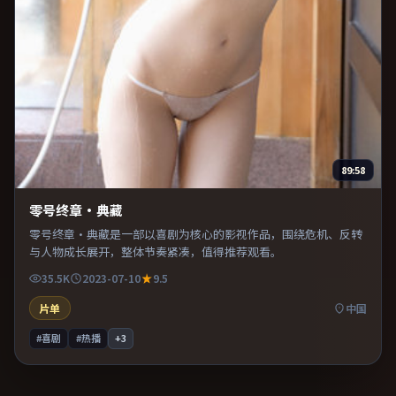
89:58
零号终章·典藏
零号终章·典藏是一部以喜剧为核心的影视作品，围绕危机、反转
与人物成长展开，整体节奏紧凑，值得推荐观看。
35.5K
2023-07-10
9.5
片单
中国
#喜剧
#热播
+
3