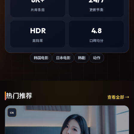
片库条目
更新节奏
HDR
4.8
高码率
口碑均分
韩国电影
日本电影
韩剧
动作
热门推荐
查看全部 →
CN