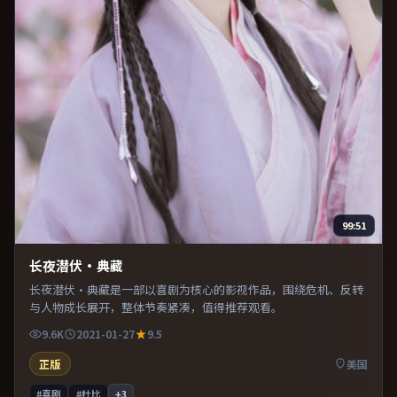
99:51
长夜潜伏·典藏
长夜潜伏·典藏是一部以喜剧为核心的影视作品，围绕危机、反转
与人物成长展开，整体节奏紧凑，值得推荐观看。
9.6K
2021-01-27
9.5
正版
美国
#喜剧
#杜比
+
3