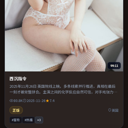
99:11
西沉指令
2025年11月26日 英国院线上映。多条线索并行推进，真相在最后
一刻才被完整拼合。主演之间的化学反应自然可信，对手戏张力贯
穿全片。既有类型片爽感，也保留作者表达，口碑潜力不俗。
80.8K
2025-11-26
7.4
正版
英国
#冒险
#热播
+
3