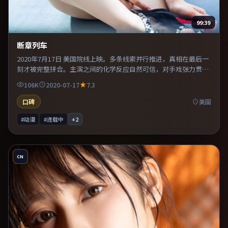
99:39
断章列车
2020年7月17日 美国院线上映。多条线索并行推进，真相在最后一
刻才被完整拼合。主演之间的化学反应自然可信，对手戏张力贯穿
全片。片尾留白意味深长，值得二刷细品台词与构图。
106K
2020-07-17
7.3
口碑
美国
#动漫
#连载中
+
2
CN