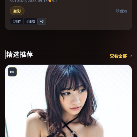
103K
2022-09-15
9.2
臻彩
香港
#动作
#独播
+
3
精选推荐
查看全部 →
HK