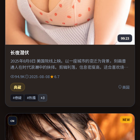
99:23
长夜潜伏
2025年8月8日 美国院线上映。以一座城市的变迁为背景，刻画普
通人在时代浪潮中的抉择。剪辑利落，信息密度高，适合喜欢烧脑
与推理的观众。既有类型片爽感，也保留作者表达，口碑潜力不
94.9K
2025-08-08
6.7
俗。
典藏
美国
#悬疑
#热播
+
3
NEW
CN