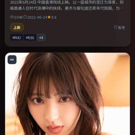
2022年6月24日 中国香港院线上映。以一座城市的变迁为背景，刻
画普通人在时代浪潮中的抉择。美术与服化道还原年代氛围，为人
物动机提供可信支撑。整体完成度较高，适合周末一口气看完。
104K
2022-06-24
8.6
上新
香港
#科幻
#杜比
+
3
HK