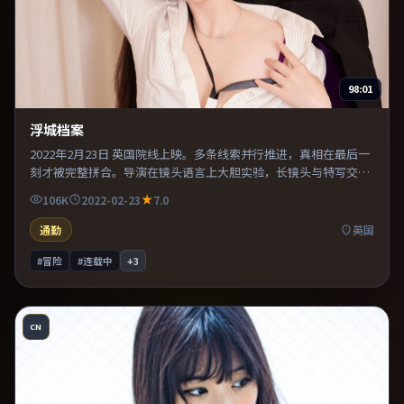
98:01
浮城档案
2022年2月23日 英国院线上映。多条线索并行推进，真相在最后一
刻才被完整拼合。导演在镜头语言上大胆实验，长镜头与特写交替
强化压迫感。片尾留白意味深长，值得二刷细品台词与构图。
106K
2022-02-23
7.0
通勤
英国
#冒险
#连载中
+
3
CN