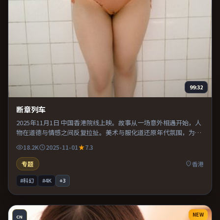
99:32
断章列车
2025年11月1日 中国香港院线上映。故事从一场意外相遇开始，人
物在道德与情感之间反复拉扯。美术与服化道还原年代氛围，为人
物动机提供可信支撑。既有类型片爽感，也保留作者表达，口碑潜
18.2K
2025-11-01
7.3
力不俗。
专题
香港
#科幻
#4K
+
3
NEW
CN