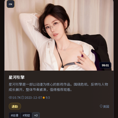
CN
99:01
星河引擎
星河引擎是一部以动漫为核心的影视作品，围绕危机、反转与人物
成长展开，整体节奏紧凑，值得推荐观看。
10.7K
2023-12-07
9.5
通勤
美国
#动漫
#完结
+
3