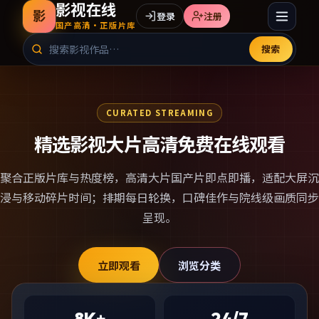
影视在线
影
登录
注册
国产高清·正版片库
搜索
CURATED STREAMING
精选影视大片高清免费在线观看
聚合正版片库与热度榜，
高清大片国产片
即点即播，适配大屏沉
浸与移动碎片时间；排期每日轮换，口碑佳作与院线级画质同步
呈现。
立即观看
浏览分类
8K+
24/7