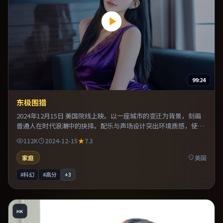
99:24
东极围猎
2024年12月15日 美国院线上映。以一座城市的变迁为背景，刻画
普通人在时代浪潮中的抉择。配乐与声场设计突出环境质感，使观
众更易沉浸其中。既有类型片爽感，也保留作者表达，口碑潜力不
112K
2024-12-15
7.3
俗。
家庭
美国
#科幻
#高分
+
3
HK