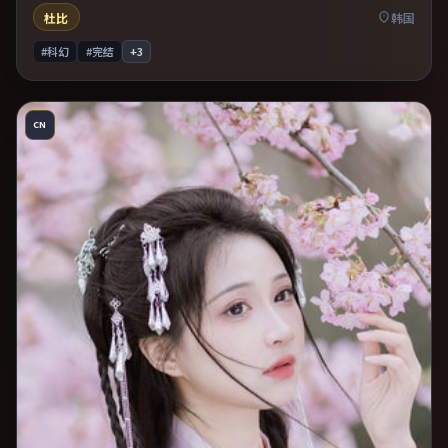
杜比
韩国
#科幻
#完结
+
3
CN