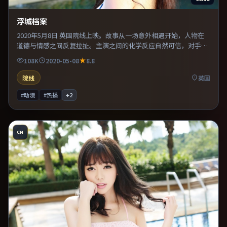
浮城档案
2020年5月8日 英国院线上映。故事从一场意外相遇开始，人物在
道德与情感之间反复拉扯。主演之间的化学反应自然可信，对手戏
张力贯穿全片。片尾留白意味深长，值得二刷细品台词与构图。
108K
2020-05-08
8.8
院线
英国
#动漫
#热播
+
2
CN