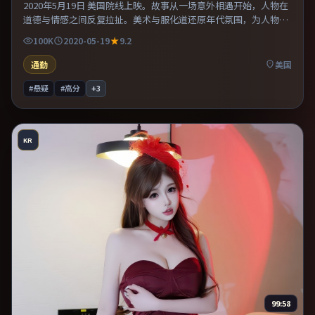
2020年5月19日 美国院线上映。故事从一场意外相遇开始，人物在
道德与情感之间反复拉扯。美术与服化道还原年代氛围，为人物动
机提供可信支撑。适合喜欢现实主义题材的观众，情绪后劲较足。
100K
2020-05-19
9.2
通勤
美国
#悬疑
#高分
+
3
KR
99:58