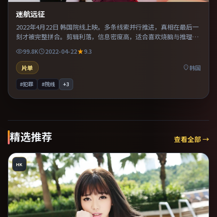
迷航远征
2022年4月22日 韩国院线上映。多条线索并行推进，真相在最后一
刻才被完整拼合。剪辑利落，信息密度高，适合喜欢烧脑与推理的
观众。片尾留白意味深长，值得二刷细品台词与构图。
99.8K
2022-04-22
9.3
片单
韩国
#犯罪
#院线
+
3
精选推荐
查看全部 →
HK