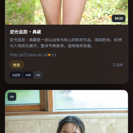
94:30
逆光追踪·典藏
逆光追踪·典藏是一部以战争为核心的影视作品，围绕危机、反转
与人物成长展开，整体节奏紧凑，值得推荐观看。
83.1K
2016-05-24
9.5
杜比
日本
#战争
#4K
+
3
CN