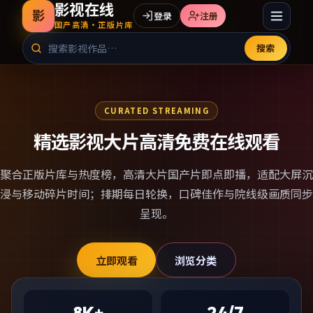
影视在线
影
登录
注册
国产高清·正版片库
搜索
CURATED STREAMING
精选影视大片高清免费在线观看
聚合正版片库与热度榜，
高清大片国产片
即点即播，适配大屏沉
浸与移动碎片时间；排期每日轮换，口碑佳作与院线级画质同步
呈现。
立即观看
浏览分类
8K+
24/7