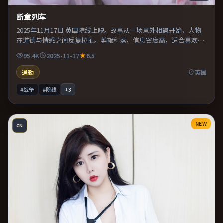
断章列车
2025年11月17日 英国院线上映。故事从一场意外相遇开始，人物
在道德与情感之间反复拉扯。剪辑利落，信息密度高，适合喜欢烧
脑与推理的观众。既有类型片爽感，也保留作者表达，口碑潜力不
95.4K
2025-11-17
6.5
俗。
通勤
英国
#战争
#院线
+
3
NEW
CN