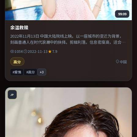
99:09
余温救赎
2022年11月13日 中国大陆院线上映。以一座城市的变迁为背景，
刻画普通人在时代浪潮中的抉择。剪辑利落，信息密度高，适合喜
欢烧脑与推理的观众。片尾留白意味深长，值得二刷细品台词与构
105K
2022-11-13
7.9
图。
高分
中国
#爱情
#高分
+
3
JP