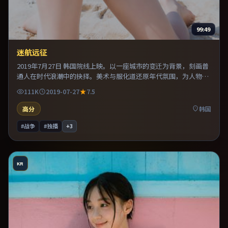
99:49
迷航远征
2019年7月27日 韩国院线上映。以一座城市的变迁为背景，刻画普
通人在时代浪潮中的抉择。美术与服化道还原年代氛围，为人物动
机提供可信支撑。既有类型片爽感，也保留作者表达，口碑潜力不
111K
2019-07-27
7.5
俗。
高分
韩国
#战争
#独播
+
3
KR