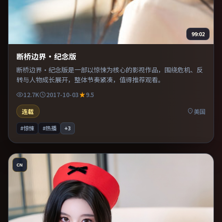
99:02
断桥边界·纪念版
断桥边界·纪念版是一部以惊悚为核心的影视作品，围绕危机、反
转与人物成长展开，整体节奏紧凑，值得推荐观看。
12.7K
2017-10-03
9.5
连载
美国
#惊悚
#热播
+
3
CN