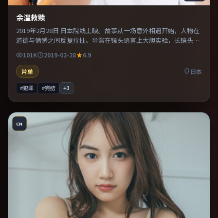
余温救赎
2019年2月28日 日本院线上映。故事从一场意外相遇开始，人物在
道德与情感之间反复拉扯。导演在镜头语言上大胆实验，长镜头与
特写交替强化压迫感。适合喜欢现实主义题材的观众，情绪后劲较
101K
2019-02-28
6.9
足。
片单
日本
#犯罪
#完结
+
3
CN