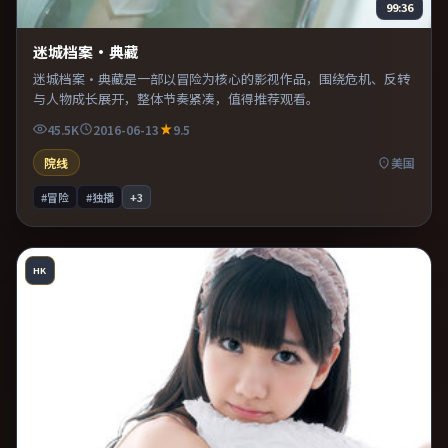
99:36
迷城档案·典藏
迷城档案·典藏是一部以冒险为核心的影视作品，围绕危机、反转
与人物成长展开，整体节奏紧凑，值得推荐观看。
45.5K
2016-06-13
9.5
院线
美国
#冒险
#独播
+
3
HK