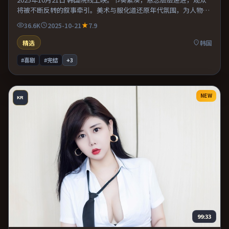
将被不断反转的叙事牵引。美术与服化道还原年代氛围，为人物动
机提供可信支撑。整体完成度较高，适合周末一口气看完。
36.6K
2025-10-21
7.9
精选
韩国
#喜剧
#完结
+
3
NEW
KR
99:33