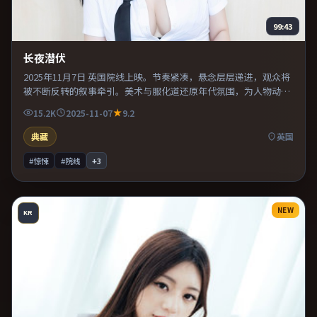
99:43
长夜潜伏
2025年11月7日 英国院线上映。节奏紧凑，悬念层层递进，观众将
被不断反转的叙事牵引。美术与服化道还原年代氛围，为人物动机
提供可信支撑。片尾留白意味深长，值得二刷细品台词与构图。
15.2K
2025-11-07
9.2
典藏
英国
#惊悚
#院线
+
3
NEW
KR