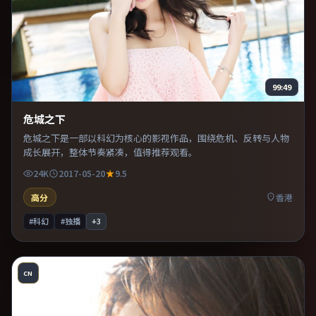
99:49
危城之下
危城之下是一部以科幻为核心的影视作品，围绕危机、反转与人物
成长展开，整体节奏紧凑，值得推荐观看。
24K
2017-05-20
9.5
高分
香港
#科幻
#独播
+
3
CN