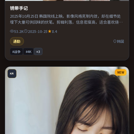
锈带手记
2025年10月25日 韩国院线上映。影像风格克制内敛，却在细节处
埋下大量可供回味的伏笔。剪辑利落，信息密度高，适合喜欢烧脑
与推理的观众。推荐给偏爱群像戏与命运母题的影迷。
53.2K
2025-10-25
8.4
通勤
韩国
#战争
#4K
+
3
NEW
KR