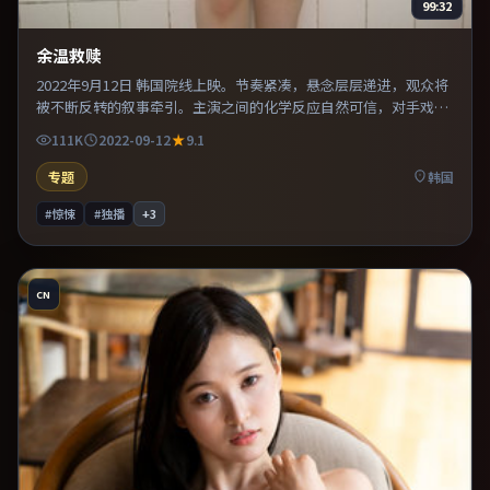
99:32
余温救赎
2022年9月12日 韩国院线上映。节奏紧凑，悬念层层递进，观众将
被不断反转的叙事牵引。主演之间的化学反应自然可信，对手戏张
力贯穿全片。整体完成度较高，适合周末一口气看完。
111K
2022-09-12
9.1
专题
韩国
#惊悚
#独播
+
3
CN