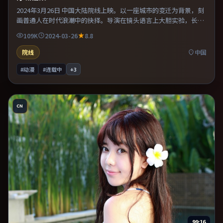
2024年3月26日 中国大陆院线上映。以一座城市的变迁为背景，刻
画普通人在时代浪潮中的抉择。导演在镜头语言上大胆实验，长镜
头与特写交替强化压迫感。片尾留白意味深长，值得二刷细品台词
109K
2024-03-26
8.8
与构图。
院线
中国
#动漫
#连载中
+
3
CN
99:16