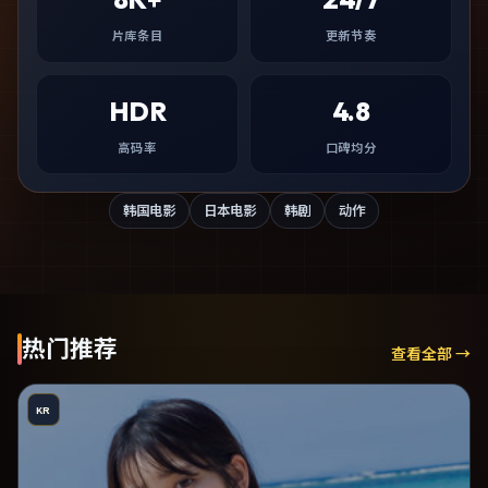
片库条目
更新节奏
HDR
4.8
高码率
口碑均分
韩国电影
日本电影
韩剧
动作
热门推荐
查看全部 →
KR