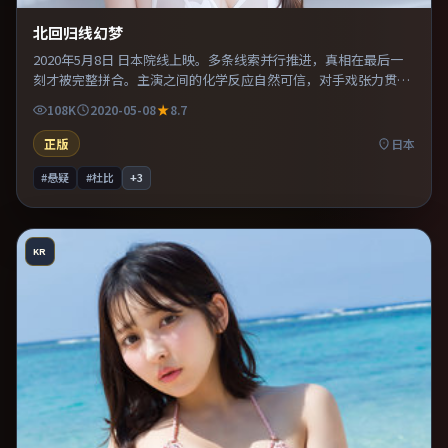
北回归线幻梦
2020年5月8日 日本院线上映。多条线索并行推进，真相在最后一
刻才被完整拼合。主演之间的化学反应自然可信，对手戏张力贯穿
全片。片尾留白意味深长，值得二刷细品台词与构图。
108K
2020-05-08
8.7
正版
日本
#悬疑
#杜比
+
3
KR