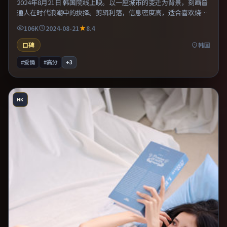
2024年8月21日 韩国院线上映。以一座城市的变迁为背景，刻画普
通人在时代浪潮中的抉择。剪辑利落，信息密度高，适合喜欢烧脑
与推理的观众。整体完成度较高，适合周末一口气看完。
106K
2024-08-21
8.4
口碑
韩国
#爱情
#高分
+
3
HK