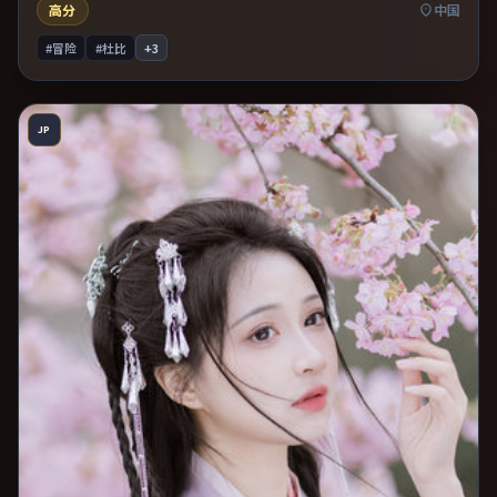
高分
中国
#冒险
#杜比
+
3
JP