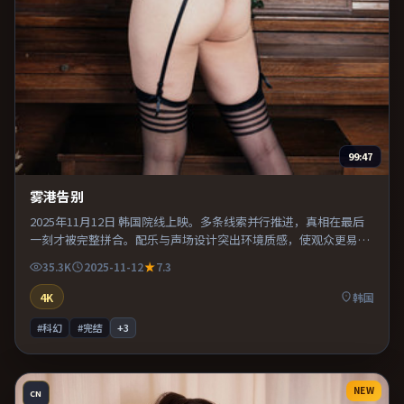
99:47
雾港告别
2025年11月12日 韩国院线上映。多条线索并行推进，真相在最后
一刻才被完整拼合。配乐与声场设计突出环境质感，使观众更易沉
浸其中。推荐给偏爱群像戏与命运母题的影迷。
35.3K
2025-11-12
7.3
4K
韩国
#科幻
#完结
+
3
NEW
CN