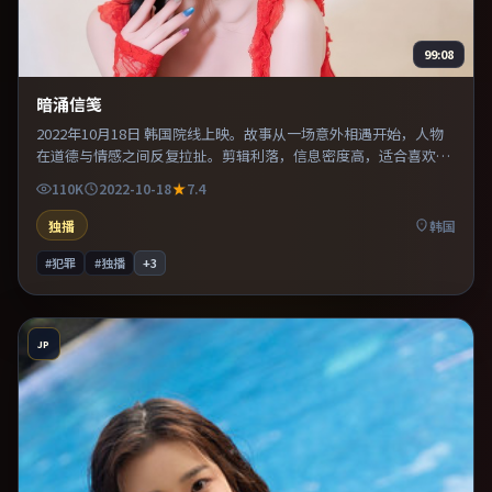
99:08
暗涌信笺
2022年10月18日 韩国院线上映。故事从一场意外相遇开始，人物
在道德与情感之间反复拉扯。剪辑利落，信息密度高，适合喜欢烧
脑与推理的观众。片尾留白意味深长，值得二刷细品台词与构图。
110K
2022-10-18
7.4
独播
韩国
#犯罪
#独播
+
3
JP