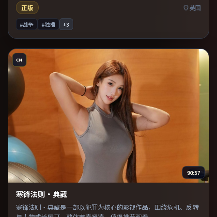
正版
英国
#战争
#独播
+
3
CN
90:57
寒锋法则·典藏
寒锋法则·典藏是一部以犯罪为核心的影视作品，围绕危机、反转
与人物成长展开，整体节奏紧凑，值得推荐观看。