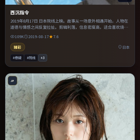
西沉指令
2019年8月17日 日本院线上映。故事从一场意外相遇开始，人物在
道德与情感之间反复拉扯。剪辑利落，信息密度高，适合喜欢烧脑
与推理的观众。整体完成度较高，适合周末一口气看完。
109K
2019-08-17
7.6
臻彩
日本
#悬疑
#院线
+
3
JP