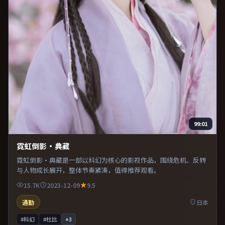
99:01
霓虹倒影·典藏
霓虹倒影·典藏是一部以科幻为核心的影视作品，围绕危机、反转
与人物成长展开，整体节奏紧凑，值得推荐观看。
15.7K
2023-12-09
9.5
通勤
日本
#科幻
#杜比
+
3