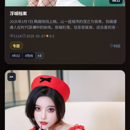
99:32
浮城档案
2025年3月7日 韩国院线上映。以一座城市的变迁为背景，刻画普
通人在时代浪潮中的抉择。剪辑利落，信息密度高，适合喜欢烧脑
与推理的观众。整体完成度较高，适合周末一口气看完。
111K
2025-03-07
8.3
专题
韩国
#科幻
#院线
+
3
KR