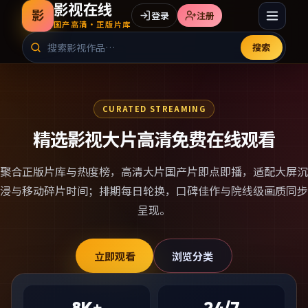
影视在线
影
登录
注册
国产高清·正版片库
搜索
CURATED STREAMING
精选影视大片高清免费在线观看
聚合正版片库与热度榜，
高清大片国产片
即点即播，适配大屏沉
浸与移动碎片时间；排期每日轮换，口碑佳作与院线级画质同步
呈现。
立即观看
浏览分类
8K+
24/7