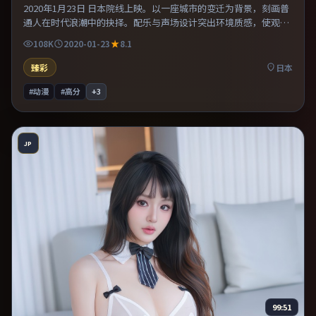
2020年1月23日 日本院线上映。以一座城市的变迁为背景，刻画普
通人在时代浪潮中的抉择。配乐与声场设计突出环境质感，使观众
更易沉浸其中。既有类型片爽感，也保留作者表达，口碑潜力不
108K
2020-01-23
8.1
俗。
臻彩
日本
#动漫
#高分
+
3
JP
99:51