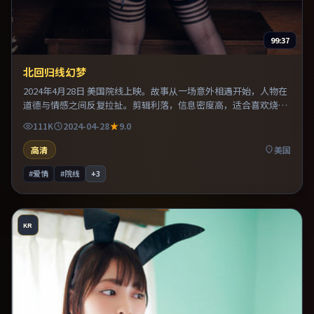
99:37
北回归线幻梦
2024年4月28日 美国院线上映。故事从一场意外相遇开始，人物在
道德与情感之间反复拉扯。剪辑利落，信息密度高，适合喜欢烧脑
与推理的观众。既有类型片爽感，也保留作者表达，口碑潜力不
111K
2024-04-28
9.0
俗。
高清
美国
#爱情
#院线
+
3
KR