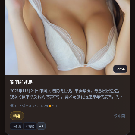
99:54
黎明前迷局
2025年11月24日 中国大陆院线上映。节奏紧凑，悬念层层递进，
观众将被不断反转的叙事牵引。美术与服化道还原年代氛围，为人
物动机提供可信支撑。推荐给偏爱群像戏与命运母题的影迷。
70.6K
2025-11-24
9.1
精选
中国
#动漫
#院线
+
2