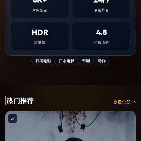
片库条目
更新节奏
HDR
4.8
高码率
口碑均分
韩国电影
日本电影
韩剧
动作
热门推荐
查看全部 →
CN