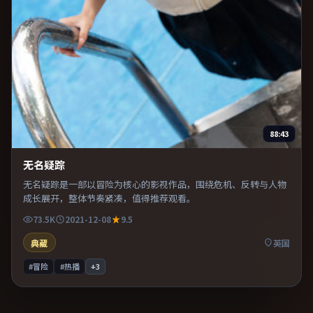
88:43
无名疑踪
无名疑踪是一部以冒险为核心的影视作品，围绕危机、反转与人物
成长展开，整体节奏紧凑，值得推荐观看。
73.5K
2021-12-08
9.5
典藏
英国
#冒险
#热播
+
3