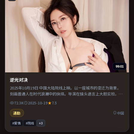
99:01
逆光对决
2025年10月19日 中国大陆院线上映。以一座城市的变迁为背景，
刻画普通人在时代浪潮中的抉择。导演在镜头语言上大胆实验，长
镜头与特写交替强化压迫感。推荐给偏爱群像戏与命运母题的影
72.3K
2025-10-19
7.5
迷。
通勤
中国
#爱情
#院线
+
3