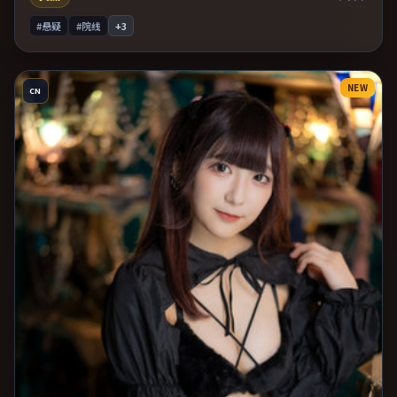
#悬疑
#院线
+
3
NEW
CN