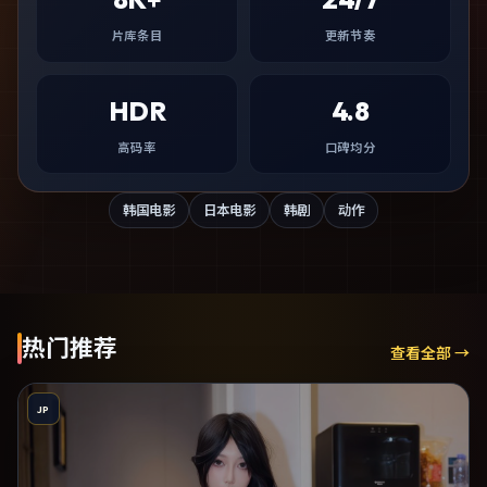
片库条目
更新节奏
HDR
4.8
高码率
口碑均分
韩国电影
日本电影
韩剧
动作
热门推荐
查看全部 →
JP