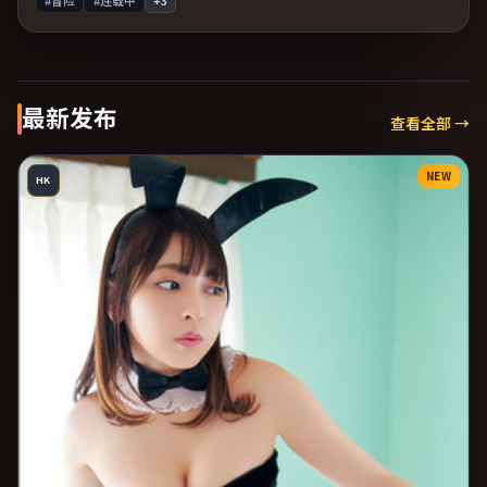
#冒险
#连载中
+
3
最新发布
查看全部 →
NEW
HK