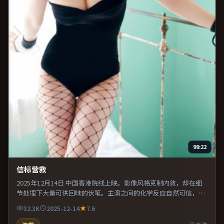
99:22
信标营救
2025年12月14日 中国香港院线上映。影像风格克制内敛，却在细
节处埋下大量可供回味的伏笔。主演之间的化学反应自然可信，对
手戏张力贯穿全片。适合喜欢现实主义题材的观众，情绪后劲较
32.3K
2025-12-14
7.6
足。