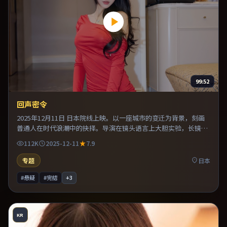
99:52
回声密令
2025年12月11日 日本院线上映。以一座城市的变迁为背景，刻画
普通人在时代浪潮中的抉择。导演在镜头语言上大胆实验，长镜头
与特写交替强化压迫感。片尾留白意味深长，值得二刷细品台词与
112K
2025-12-11
7.9
构图。
专题
日本
#悬疑
#完结
+
3
KR