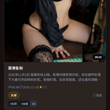
99:38
雾港告别
2025年11月3日 英国院线上映。影像风格克制内敛，却在细节处埋
下大量可供回味的伏笔。剪辑利落，信息密度高，适合喜欢烧脑与
推理的观众。片尾留白意味深长，值得二刷细品台词与构图。
98.9K
2025-11-03
7.7
片单
英国
#犯罪
#独播
+
3