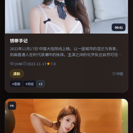
99:41
锈带手记
2022年11月17日 中国大陆院线上映。以一座城市的变迁为背景，
刻画普通人在时代浪潮中的抉择。主演之间的化学反应自然可信，
对手戏张力贯穿全片。推荐给偏爱群像戏与命运母题的影迷。
104K
2022-11-17
7.8
通勤
中国
#喜剧
#完结
+
3
CN