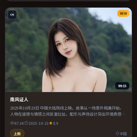
NEW
CN
99:15
南风证人
2025年10月23日 中国大陆院线上映。故事从一场意外相遇开始，
人物在道德与情感之间反复拉扯。配乐与声场设计突出环境质感，
使观众更易沉浸其中。适合喜欢现实主义题材的观众，情绪后劲较
67.3K
2025-10-23
8.9
足。
上新
中国