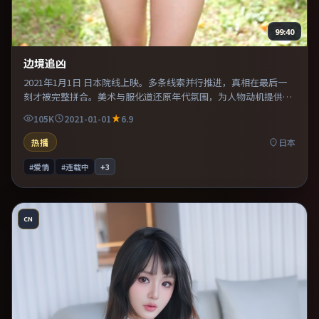
99:40
边境追凶
2021年1月1日 日本院线上映。多条线索并行推进，真相在最后一
刻才被完整拼合。美术与服化道还原年代氛围，为人物动机提供可
信支撑。适合喜欢现实主义题材的观众，情绪后劲较足。
105K
2021-01-01
6.9
热播
日本
#爱情
#连载中
+
3
CN