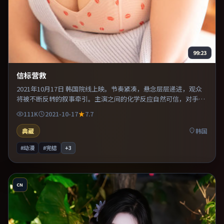
99:23
信标营救
2021年10月17日 韩国院线上映。节奏紧凑，悬念层层递进，观众
将被不断反转的叙事牵引。主演之间的化学反应自然可信，对手戏
张力贯穿全片。推荐给偏爱群像戏与命运母题的影迷。
111K
2021-10-17
7.7
典藏
韩国
#动漫
#完结
+
3
CN