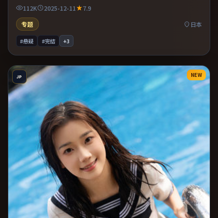
与特写交替强化压迫感。片尾留白意味深长，值得二刷细品台词与
112K
2025-12-11
7.9
构图。
专题
日本
#悬疑
#完结
+
3
NEW
JP