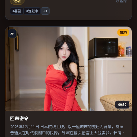
连载
香港
#喜剧
#连载中
+
3
NEW
JP
99:52
回声密令
2025年12月11日 日本院线上映。以一座城市的变迁为背景，刻画
普通人在时代浪潮中的抉择。导演在镜头语言上大胆实验，长镜头