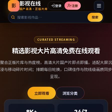
影视在线
影
登录
注册
国产高清·正版片库
搜索
CURATED STREAMING
精选影视大片高清免费在线观看
聚合正版片库与热度榜，
高清大片国产片
即点即播，适配大屏沉
浸与移动碎片时间；排期每日轮换，口碑佳作与院线级画质同步
呈现。
立即观看
浏览分类
8K+
24/7