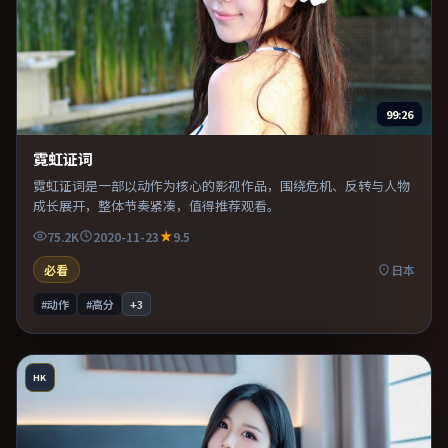
99:26
霓虹证词
霓虹证词是一部以动作为核心的影视作品，围绕危机、反转与人物
成长展开，整体节奏紧凑，值得推荐观看。
75.2K
2020-11-23
9.5
必看
日本
#动作
#高分
+
3
HK