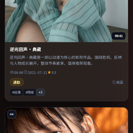
99:41
逆光回声·典藏
逆光回声·典藏是一部以动漫为核心的影视作品，围绕危机、反转
与人物成长展开，整体节奏紧凑，值得推荐观看。
86.6K
2021-07-21
9.5
通勤
美国
#动漫
#院线
+
3
HK