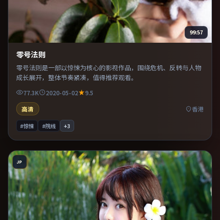
99:57
零号法则
零号法则是一部以惊悚为核心的影视作品，围绕危机、反转与人物
成长展开，整体节奏紧凑，值得推荐观看。
77.3K
2020-05-02
9.5
高清
香港
#惊悚
#院线
+
3
JP