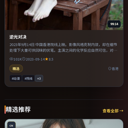
99:14
逆光对决
2023年9月14日 中国香港院线上映。影像风格克制内敛，却在细节
处埋下大量可供回味的伏笔。主演之间的化学反应自然可信，对手
戏张力贯穿全片。既有类型片爽感，也保留作者表达，口碑潜力不
101K
2023-09-14
8.5
俗。
精选
香港
#动漫
#院线
+
3
精选推荐
查看全部 →
CN