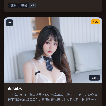
#犯罪
#独播
+
3
NEW
CN
99:51
南风证人
2025年9月18日 英国院线上映。节奏紧凑，悬念层层递进，观众将
被不断反转的叙事牵引。导演在镜头语言上大胆实验，长镜头与特
写交替强化压迫感。适合喜欢现实主义题材的观众，情绪后劲较