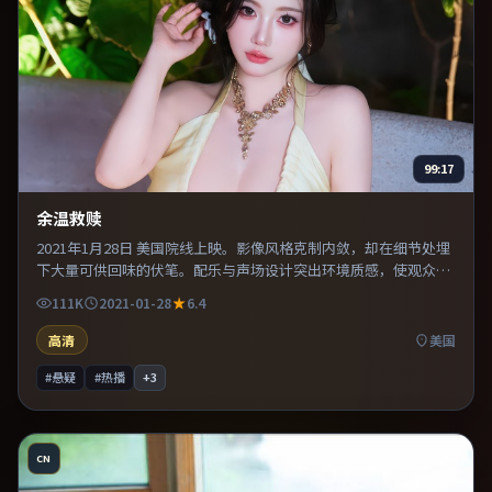
99:17
余温救赎
2021年1月28日 美国院线上映。影像风格克制内敛，却在细节处埋
下大量可供回味的伏笔。配乐与声场设计突出环境质感，使观众更
易沉浸其中。推荐给偏爱群像戏与命运母题的影迷。
111K
2021-01-28
6.4
高清
美国
#悬疑
#热播
+
3
CN