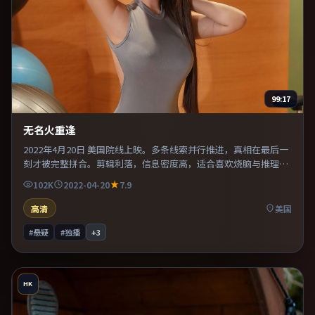
99:17
无名火重逢
2022年4月20日 美国院线上映。多条线索并行推进，真相在最后一
刻才被完整拼合。剪辑利落，信息密度高，适合喜欢烧脑与推理的
观众。片尾留白意味深长，值得二刷细品台词与构图。
102K
2022-04-20
7.9
高清
美国
#悬疑
#独播
+
3
HK