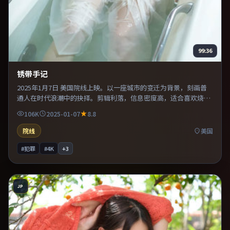
99:36
锈带手记
2025年1月7日 美国院线上映。以一座城市的变迁为背景，刻画普
通人在时代浪潮中的抉择。剪辑利落，信息密度高，适合喜欢烧脑
与推理的观众。整体完成度较高，适合周末一口气看完。
106K
2025-01-07
8.8
院线
美国
#犯罪
#4K
+
3
JP