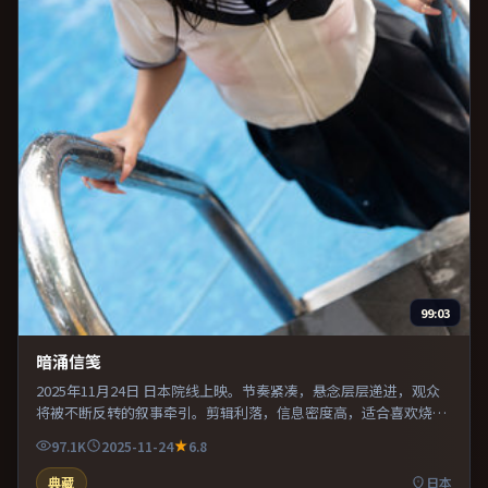
99:03
暗涌信笺
2025年11月24日 日本院线上映。节奏紧凑，悬念层层递进，观众
将被不断反转的叙事牵引。剪辑利落，信息密度高，适合喜欢烧脑
与推理的观众。既有类型片爽感，也保留作者表达，口碑潜力不
97.1K
2025-11-24
6.8
俗。
典藏
日本