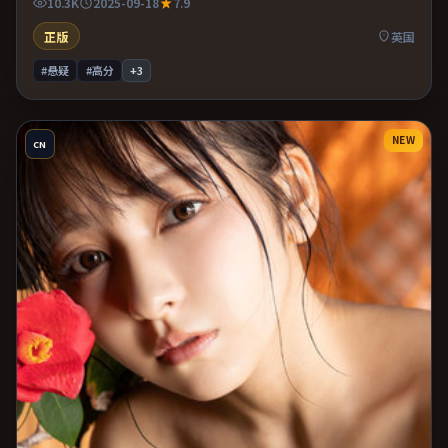
10.3K
2025-09-18
7.9
足。
正版
英国
#悬疑
#高分
+
3
NEW
CN